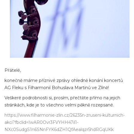
Přátelé,
konečně máme příznivé zprávy ohledně konání koncertů
AG Fleku s Filharmonií Bohuslava Martinů ve Zlíně!
Veškeré podrobnosti si, prosím, přečtěte přímo na jejich
stránkách, kde je to všechno velmi pěkně rozepsané.
https://www.filharmonie-zlin.cz/26235n-zruseni-kulturnich-
akci?fbclid=IwAR0Ovr3FVYHH47il1-
NXc0SudgS1n6SNnFYK6dZH1QfAealqzr5hdRGqUKk