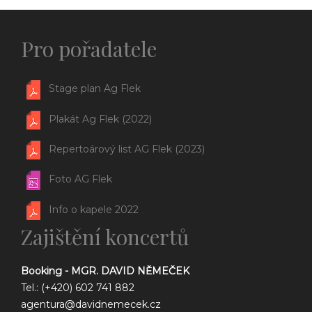
Pro pořadatele
Stage plan Ag Flek
Plakát Ag Flek (2022)
Repertoárový list AG Flek (2023)
Foto AG Flek
Info o kapele 2022
Zajištění koncertů
Booking - MGR. DAVID NĚMEČEK
Tel.: (+420) 602 741 882
agentura@davidnemecek.cz