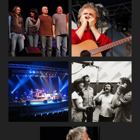
Uherský Brod, DK
(2011)
Natáčení DVD
Ag Flek, kon