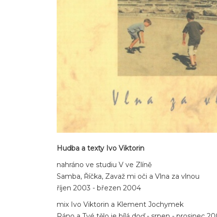
Hudba a texty Ivo Viktorin
nahráno ve studiu V ve Zlíně
Samba, Říčka, Zavaž mi oči a Vlna za vlnou
říjen 2003 - březen 2004
mix Ivo Viktorin a Klement Jochymek
Ráno a Tvé tělo je bílá doď - srpen - prosinec 2