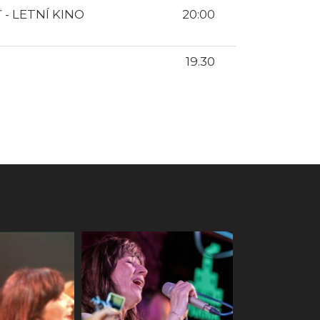
- LETNÍ KINO
20:00
19.30
a KC
AG Flek
Ostrava