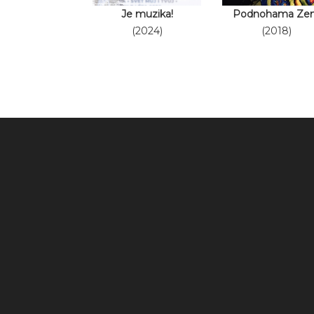
Je muzika!
Podnohama Ze
(2024)
(2018)