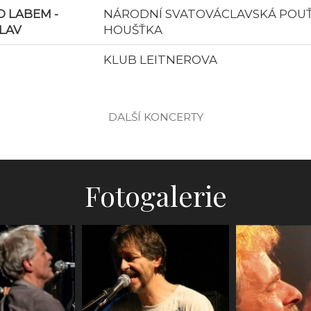
 LABEM -
NÁRODNÍ SVATOVÁCLAVSKÁ POUŤ 
LAV
HOUŠŤKA
KLUB LEITNEROVA
DALŠÍ KONCERTY
Fotogalerie
rchiv
Ag Flek,
Prah