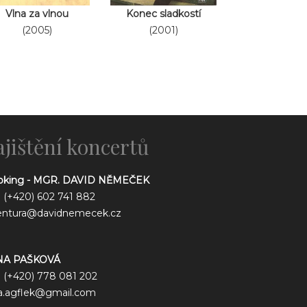
Vlna za vlnou
Konec sladkostí
(2005)
(2001)
ajištění koncertů
oking - MGR. DAVID NĚMEČEK
.: (+420) 602 741 882
entura@davidnemecek.cz
NA PAŠKOVÁ
.: (+420) 778 081 202
a.agflek@gmail.com