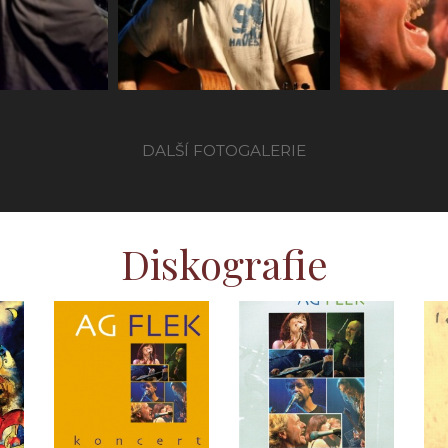
ely
koncert (2018)
Zahrada
DALŠÍ FOTOGALERIE
Diskografie