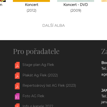
m
Koncert
Koncert - DVD
(2012)
(2009)
DALŠÍ ALBA
Pro pořadatele
Z
Bo
Stage plan Ag Flek
Tel
ag
Plakát Ag Flek (2022)
Repertoárový list AG Flek (2023)
JA
Foto AG Flek
Tel
jan
Info o kapele 2022