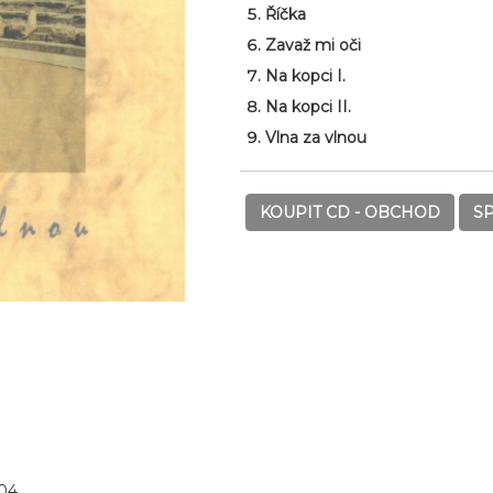
Říčka
Zavaž mi oči
Na kopci I.
Na kopci II.
Vlna za vlnou
KOUPIT CD - OBCHOD
S
004