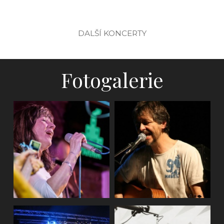
DALŠÍ KONCERTY
Fotogalerie
Ostrava, Klub
parník - křest CD
(2018)