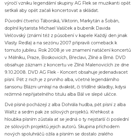
výročí vzniku legendární skupiny AG Flek se muzikanti opět
setkali aby opět začali koncertovat a skládat.
Původní čtveřici Táborská, Viktorin, Markytán a Šobán,
doplnil kytarista Michael Vašíček a bubeník Davida
Velčovský (známí též z působení v kapele Každý den jinak
Vlasty Redla) a na sezónu 2007 připravili comeback k
tomuto jubileu. Rok 2008 je ve znamení natáčení koncertů
v Mělníku, Praze, Boskovicích, Břeclavi, Zlíně a Brně. DVD
obsahuje záznam z koncertu ve Zlíně Malenovicích ze dne
9.10.2008. DVD AG Flek - Koncert obsahuje jedenadvacet
písní. Pět z nich je z prvního alba, včetně legendárního
šansonu Blázni umírají na dvakrát, či třídílné skladby, kdysi
režimně nepřijatelného titulu alba Bál ve slepé uličce.
Dvě písně pocházejí z alba Dohrála hudba, pět písní z alba
Waltz a sedm pak ze sólových projektů. Křehkost a
hloubka písním zůstala ať se jedná o ty nejstarší či poslední
ze sólových projektů jejich autorů. Skupina příchodem
nových spoluhráčů ožila a písním se dostalo zralého