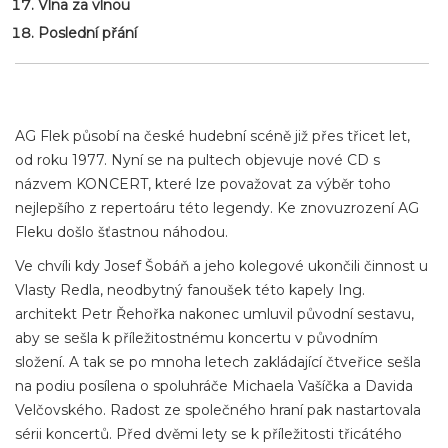
Vlna za vlnou
Poslední přání
AG Flek působí na české hudební scéně již přes třicet let,
od roku 1977. Nyní se na pultech objevuje nové CD s
názvem KONCERT, které lze považovat za výběr toho
nejlepšího z repertoáru této legendy. Ke znovuzrození AG
Fleku došlo šťastnou náhodou.
Ve chvíli kdy Josef Šobáň a jeho kolegové ukončili činnost u
Vlasty Redla, neodbytný fanoušek této kapely Ing.
architekt Petr Řehořka nakonec umluvil původní sestavu,
aby se sešla k příležitostnému koncertu v původním
složení. A tak se po mnoha letech zakládající čtveřice sešla
na podiu posílena o spoluhráče Michaela Vašíčka a Davida
Velčovského. Radost ze společného hraní pak nastartovala
sérii koncertů. Před dvěmi lety se k příležitosti třicátého