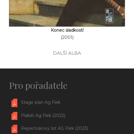
Konec sladkostí
(2001)
DALŠÍ ALBA
Pro pořadatele
Stage plan Ag Flek
Plakát Ag Flek (2022)
Repertoárový list AG Flek (2023)