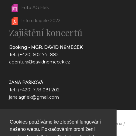
Foto AG Flek
Info o kapele 2022
Zajištění koncertů
Booking - MGR. DAVID NĚMEČEK
Tel.: (+420) 602 741 882
agentura@davidnemecek.cz
JANA PAŠKOVÁ
Tel.: (+420) 778 081 202
jana.agflek@gmail.com
Cookies používáme ke zlepšení fungování
Copyright © 2026 Ag flek /
Všechna práva vyhrazena /
našeho webu. Pokračováním prohlížení
GDPR