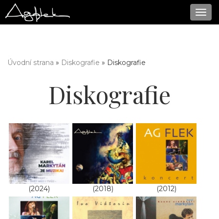
Navi
Úvodní strana
»
Diskografie
» Diskografie
Jste zde
Diskografie
(2024)
(2018)
(2012)