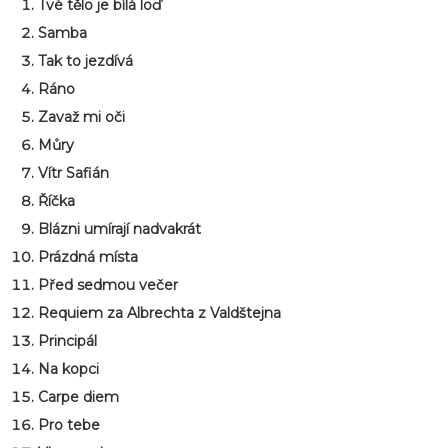
Tvé tělo je bílá loď
Samba
Tak to jezdívá
Ráno
Zavaž mi oči
Můry
Vítr Safián
Říčka
Blázni umírají nadvakrát
Prázdná místa
Před sedmou večer
Requiem za Albrechta z Valdštejna
Principál
Na kopci
Carpe diem
Pro tebe