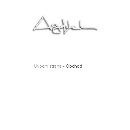
Úvodní strana
» Obchod
Jste zde