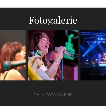
Fotogalerie
a KC
AG Flek
Ostrava
 (2008)
koncert 2009
parník 
CD (2
DALŠÍ FOTOGALERIE