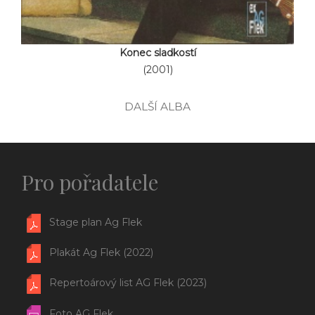
Konec sladkostí
(2001)
DALŠÍ ALBA
Pro pořadatele
Stage plan Ag Flek
Plakát Ag Flek (2022)
Repertoárový list AG Flek (2023)
Foto AG Flek