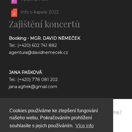
Info o kapele 2022
Zajištění koncertů
Booking - MGR. DAVID NĚMEČEK
Tel.: (+420) 602 741 882
agentura@davidnemecek.cz
JANA PAŠKOVÁ
Tel.: (+420) 778 081 202
jana.agflek@gmail.com
Cookies používáme ke zlepšení fungování
Copyright © 2026 Ag flek /
Všechna práva vyhrazena /
našeho webu. Pokračováním prohlížení
GDPR
souhlasíte s jejich používáním.
Více info