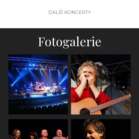
DALŠÍ KONCERTY
Fotogalerie
Natáčení DVD
Uherský Brod, DK
(2011)